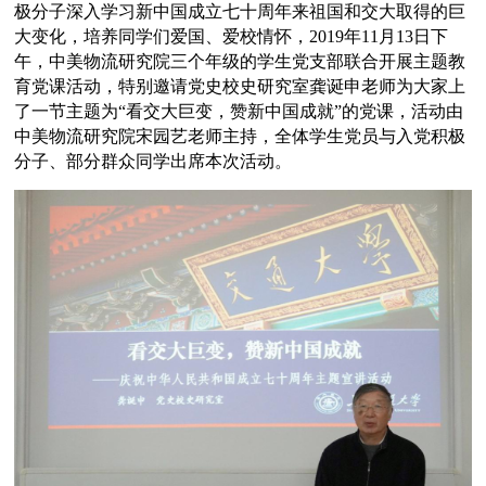
极分子深入学习新中国成立七十周年来祖国和交大取得的巨
大变化，培养同学们爱国、爱校情怀，
2
019
年
1
1
月
1
3
日下
午，中美物流研究院
三个年级的
学生党支部联合开展主题教
育党课活动，
特别邀请党史校史研究室龚诞申老师
为大家上
了一节
主题为
“
看交大巨变，赞新中国成就
”的党课
，
活动由
中美物流研究院宋园艺老师主持，
全体
学生党员与入党积极
分子
、
部分群众同学
出席本次
活动。