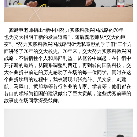
龚诞申
老师指出
“新中国努力实践科教兴国战略的
7
0
年，
也为交大指明了新的发展道路
”，随后龚老师从“交大的巨
变”、“努力实践科教兴国战略”和“无私奉献的学子们”三个方
面讲述了
7
0
年的交大校史。
7
0
年来，交大努力实践科教兴国
战略，不惜牺牲个人和局部利益，从低谷中崛起，在徘徊中
开拓新的道路，从院系调整到西迁，再到转向国防科技，交
大在曲折中前进的历史感动了在场的每一位同学。同时在这
个曲折坎坷的过程中，我校涌现出张光斗、吴文俊、刘建
航、马凤山、黄旭华等各行各业的专家、学者等，他们都在
各自的领域为祖国的建设做出了巨大贡献，这些优秀前辈的
故事使在场同学深受鼓舞。