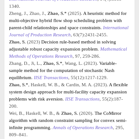
1340.
Zheng, J., Zhao, J.,
Zhao, S.*
(2025).
A heuristic method for
multi-objective hybrid flow shop scheduling problem with
parent-child relationships and space constraints
.
International
Journal of Production Research
, 63(7):2431-2455.
Zhao, S.
(2023)
Decision rule-based method in solving
adjustable robust capacity expansion problem
.
Mathematical
Methods of Operations Research
, 97, 259-286.
Zhang, D., Ji, L.,
Zhao, S.*
, Wang, L. (2023).
Variable-
sample method for the computation of stochastic Nash
equilibrium
.
IISE Transactions
, 55(12):1217-1229.
Zhao, S.*
, Haskell, W. B., & Cardin, M. A. (2023).
A flexible
system design approach for multi-facility capacity expansion
problems with risk aversion
.
IISE Transactions
, 55(2):187-
200.
Wei, B., Haskell, W. B., &
Zhao, S.
(2020).
The CoMirror
algorithm with random constraint sampling for convex semi-
infinite programming
.
Annals of Operations Research
, 295,
809–841.