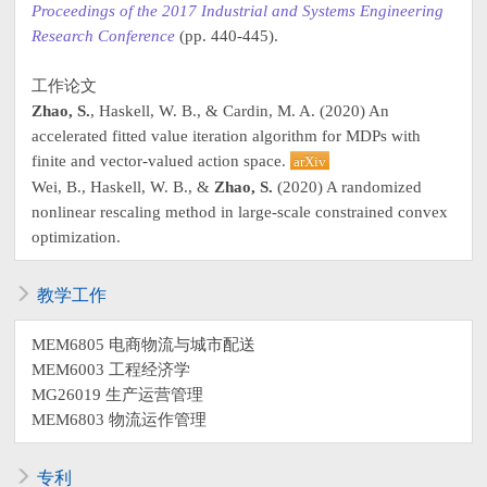
Proceedings of the 2017 Industrial and Systems Engineering
Research Conference
(pp. 440-445).
工作论文
Zhao, S.
, Haskell, W. B., & Cardin, M. A. (2020) An
accelerated fitted value iteration algorithm for MDPs with
finite and vector-valued action space.
arXiv
Wei, B., Haskell, W. B., &
Zhao, S.
(2020) A randomized
nonlinear rescaling method in large-scale constrained convex
optimization.
教学工作
MEM6805 电商物流与城市配送
MEM6003 工程经济学
MG26019 生产运营管理
MEM6803 物流运作管理
专利