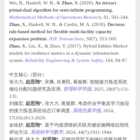
Wei, B., Haskell, W. B., &
Zhao, S.
(2020).
An inexact
primal-dual algorithm for semi-infinite programming
.
Mathematical Methods of Operations Research
, 91, 501-544.
Zhao, S.
, Haskell, W. B., & Cardin, M. A. (2018).
Decision
rule-based method for flexible multi-facility capacity
expansion problem
.
IISE Transactions
, 50(7), 553-569.
Zhao, S.
, Liu, X., & Zhuo, Y. (2017). Hybrid hidden Markov
models for resilience metrics in a dynamic infrastructure
system.
Reliability Engineering & System Safety
, 164, 84-97.
中文核心（部分）
张大力,
赵思翔*
, 宋爽, 肖勇民, 蒋振辉. 智能接力拣选系统
储位分配问题研究及应用.
管理科学学报
, 2025, 28(07):131-
135.
刘微宏,
赵思翔*
, 张大力, 蒋振辉. 考虑作业平衡及学习效应
的接力拣选系统动态订单调度.
系统仿真学报
, 2024,
37(10):2613-2629.
金徐妤,
赵思翔*
. 基于均值漂移的关联关键设施网络抗毁性
评估方法.
系统科学与数学
, 2024, 44(7):1931-1944.
赖品谚, 张大力,
赵思翔*
. 可移动货架下的储位选择与拣货