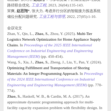
路径联合优化.
工业工程
, 2023, 26(04):135-143.
宋爽,
赵思翔*
, 张大力. 考虑并行分区的智能接力拣选系统
储位分配问题研究.
工业工程与管理
, 2022, 27(05):1-10.
会议论文
Zhan, Y., Qin, L.,
Zhao, S.
, Zhou, Y. (2025).
Multi-Tier
Logistics Network Optimization for Home Appliance Supply
Chains
. In
Proceedings of the 2025 IEEE International
Conference on Industrial Engineering and Engineering
Management (IEEM)
(pp. 450-454).
Wang, S., Xia, J.,
Zhao, S.
, Zheng, J., Liu, Y., Pan, Y. (2024).
Optimizing Fulfillment and Transportation of Shoring
Materials: An Integer Programming Approach
. In
Proceedings
of the 2024 IEEE International Conference on Industrial
Engineering and Engineering Management (IEEM)
(pp. 770-
774).
Zhao, S.
, Haskell, W. B., & Cardin, M. A. (2017). An
approximate dynamic programming approach for multi-
facility capacity expansion problem with flexibility design. In